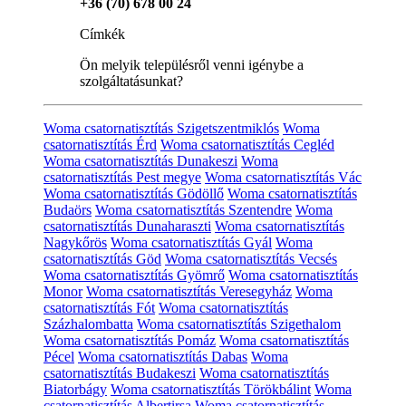
+36 (70) 678 00 24
Címkék
Ön melyik településről venni igénybe a
szolgáltatásunkat?
Woma csatornatisztítás Szigetszentmiklós
Woma
csatornatisztítás Érd
Woma csatornatisztítás Cegléd
Woma csatornatisztítás Dunakeszi
Woma
csatornatisztítás Pest megye
Woma csatornatisztítás Vác
Woma csatornatisztítás Gödöllő
Woma csatornatisztítás
Budaörs
Woma csatornatisztítás Szentendre
Woma
csatornatisztítás Dunaharaszti
Woma csatornatisztítás
Nagykőrös
Woma csatornatisztítás Gyál
Woma
csatornatisztítás Göd
Woma csatornatisztítás Vecsés
Woma csatornatisztítás Gyömrő
Woma csatornatisztítás
Monor
Woma csatornatisztítás Veresegyház
Woma
csatornatisztítás Fót
Woma csatornatisztítás
Százhalombatta
Woma csatornatisztítás Szigethalom
Woma csatornatisztítás Pomáz
Woma csatornatisztítás
Pécel
Woma csatornatisztítás Dabas
Woma
csatornatisztítás Budakeszi
Woma csatornatisztítás
Biatorbágy
Woma csatornatisztítás Törökbálint
Woma
csatornatisztítás Albertirsa
Woma csatornatisztítás