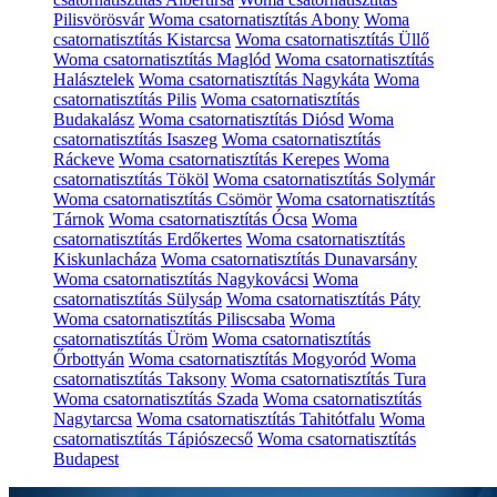
Pilisvörösvár
Woma csatornatisztítás Abony
Woma
csatornatisztítás Kistarcsa
Woma csatornatisztítás Üllő
Woma csatornatisztítás Maglód
Woma csatornatisztítás
Halásztelek
Woma csatornatisztítás Nagykáta
Woma
csatornatisztítás Pilis
Woma csatornatisztítás
Budakalász
Woma csatornatisztítás Diósd
Woma
csatornatisztítás Isaszeg
Woma csatornatisztítás
Ráckeve
Woma csatornatisztítás Kerepes
Woma
csatornatisztítás Tököl
Woma csatornatisztítás Solymár
Woma csatornatisztítás Csömör
Woma csatornatisztítás
Tárnok
Woma csatornatisztítás Ócsa
Woma
csatornatisztítás Erdőkertes
Woma csatornatisztítás
Kiskunlacháza
Woma csatornatisztítás Dunavarsány
Woma csatornatisztítás Nagykovácsi
Woma
csatornatisztítás Sülysáp
Woma csatornatisztítás Páty
Woma csatornatisztítás Piliscsaba
Woma
csatornatisztítás Üröm
Woma csatornatisztítás
Őrbottyán
Woma csatornatisztítás Mogyoród
Woma
csatornatisztítás Taksony
Woma csatornatisztítás Tura
Woma csatornatisztítás Szada
Woma csatornatisztítás
Nagytarcsa
Woma csatornatisztítás Tahitótfalu
Woma
csatornatisztítás Tápiószecső
Woma csatornatisztítás
Budapest