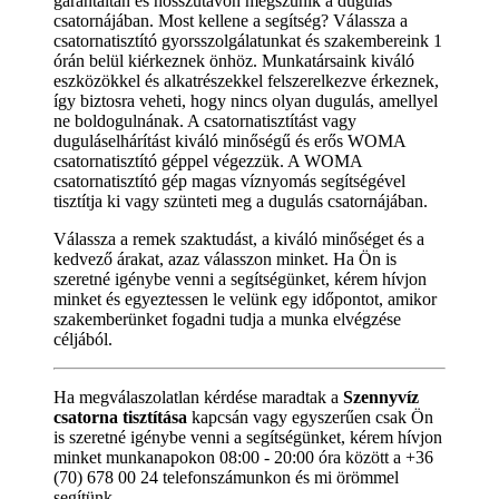
garantáltan és hosszútávon megszünik a dugulás
csatornájában. Most kellene a segítség? Válassza a
csatornatisztító gyorsszolgálatunkat és szakembereink 1
órán belül kiérkeznek önhöz. Munkatársaink kiváló
eszközökkel és alkatrészekkel felszerelkezve érkeznek,
így biztosra veheti, hogy nincs olyan dugulás, amellyel
ne boldogulnának. A csatornatisztítást vagy
duguláselhárítást kiváló minőségű és erős WOMA
csatornatisztító géppel végezzük. A WOMA
csatornatisztító gép magas víznyomás segítségével
tisztítja ki vagy szünteti meg a dugulás csatornájában.
Válassza a remek szaktudást, a kiváló minőséget és a
kedvező árakat, azaz válasszon minket. Ha Ön is
szeretné igénybe venni a segítségünket, kérem hívjon
minket és egyeztessen le velünk egy időpontot, amikor
szakemberünket fogadni tudja a munka elvégzése
céljából.
Ha megválaszolatlan kérdése maradtak a
Szennyvíz
csatorna tisztítása
kapcsán vagy egyszerűen csak Ön
is szeretné igénybe venni a segítségünket, kérem hívjon
minket munkanapokon 08:00 - 20:00 óra között a +36
(70) 678 00 24 telefonszámunkon és mi örömmel
segítünk