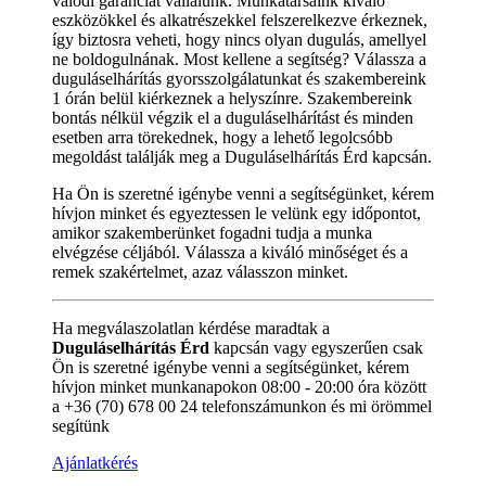
valódi garanciát vállalunk. Munkatársaink kiváló
eszközökkel és alkatrészekkel felszerelkezve érkeznek,
így biztosra veheti, hogy nincs olyan dugulás, amellyel
ne boldogulnának. Most kellene a segítség? Válassza a
duguláselhárítás gyorsszolgálatunkat és szakembereink
1 órán belül kiérkeznek a helyszínre. Szakembereink
bontás nélkül végzik el a duguláselhárítást és minden
esetben arra törekednek, hogy a lehető legolcsóbb
megoldást találják meg a Duguláselhárítás Érd kapcsán.
Ha Ön is szeretné igénybe venni a segítségünket, kérem
hívjon minket és egyeztessen le velünk egy időpontot,
amikor szakemberünket fogadni tudja a munka
elvégzése céljából. Válassza a kiváló minőséget és a
remek szakértelmet, azaz válasszon minket.
Ha megválaszolatlan kérdése maradtak a
Duguláselhárítás Érd
kapcsán vagy egyszerűen csak
Ön is szeretné igénybe venni a segítségünket, kérem
hívjon minket munkanapokon 08:00 - 20:00 óra között
a +36 (70) 678 00 24 telefonszámunkon és mi örömmel
segítünk
Ajánlatkérés