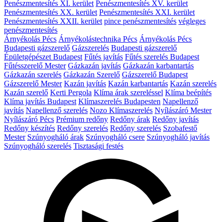
Penészmentesítés XI. kerület
Penészmentesítés XV. kerület
Penészmentesítés XX. kerület
Penészmentesítés XXI. kerület
Penészmentesítés XXII. kerület
pince penészmentesítés
végleges
penészmentesítés
Árnyékolás Pécs
Árnyékolástechnika Pécs
Árnyékolás Pécs
Budapesti gázszerelő
Gázszerelés
Budapesti gázszerelő
Épületgépészet Budapest
Fűtés javítás
Fűtés szerelés Budapest
Fűtésszerelő Mester
Gázkazán javítás
Gázkazán karbantartás
Gázkazán szerelés
Gázkazán Szerelő
Gázszerelő Budapest
Gázszerelő Mester
Kazán javítás
Kazán karbantartás
Kazán szerelés
Kazán szerelő
Kerti Pergola
Klíma árak szereléssel
Klíma beépítés
Klíma javítás Budapest
Klímaszerelés Budapesten
Napellenző
javítás
Napellenző szerelés
Nozo Klímaszerelés
Nyílászáró Mester
Nyílászáró Pécs
Prémium redőny
Redőny árak
Redőny javítás
Redőny készítés
Redőny szerelés
Redőny szerelés
Szobafestő
Mester
Szúnyogháló árak
Szúnyogháló csere
Szúnyogháló javítás
Szúnyogháló szerelés
Tisztasági festés