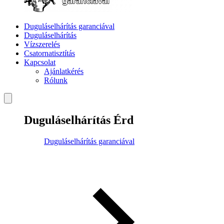
Duguláselhárítás garanciával
Duguláselhárítás
Vízszerelés
Csatornatisztítás
Kapcsolat
Ajánlatkérés
Rólunk
Duguláselhárítás Érd
Duguláselhárítás garanciával