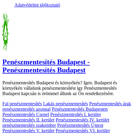
Adatvédelmi tájékoztató
Penészmentesítés Budapest -
Penészmentesítés Budapest
Penészmentesítés Budapest és környékén? Igen. Budapest és
környékén vállalunk penészmentesítést így Penészmentesítés
Budapest kapcsán is örömmel állunk az Ön rendelkezésére.
Fal penészmentesítés
Lakás penészmentesítés
Penészmentesítés árak
penészmentesítés azonnal
Penészmentesítés Budapesten
Penészmentesítés Csepel
Penészmentesítés I. kerület
Penészmentesítés II. kerület
Penészmentesítés IV. kerület
penészmentesítés szakember
Penészmentesítés Újpest
Penészmentesítés V. kerület
Penészmentesítés VI. kerület