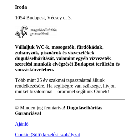
Iroda
1054 Budapest, Vécsey u. 3.
Vállaljuk WC-k, mosogatók, fürdőkádak,
zuhanyzók, piszoárok és vízvezetékek
duguláselhárítását, valamint egyéb vízvezeték-
szerelési munkák elvégzését Budapest területén és
vonzáskörzetében.
Több mint 25 év szakmai tapasztalattal állunk
rendelkezésére. Ha segítségre van szüksége, hívjon
minket bizalommal – örömmel segítünk Önnek!
© Minden jog fenntartva!
Duguláselhárítás
Garanciával
Ajánló
Cookie (Süti) kezelési szabályzat