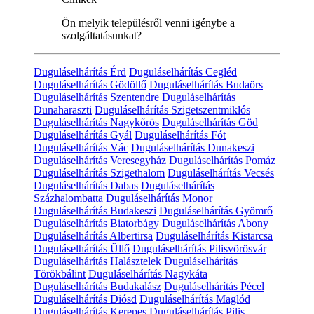
Ön melyik településről venni igénybe a
szolgáltatásunkat?
Duguláselhárítás Érd
Duguláselhárítás Cegléd
Duguláselhárítás Gödöllő
Duguláselhárítás Budaörs
Duguláselhárítás Szentendre
Duguláselhárítás
Dunaharaszti
Duguláselhárítás Szigetszentmiklós
Duguláselhárítás Nagykőrös
Duguláselhárítás Göd
Duguláselhárítás Gyál
Duguláselhárítás Fót
Duguláselhárítás Vác
Duguláselhárítás Dunakeszi
Duguláselhárítás Veresegyház
Duguláselhárítás Pomáz
Duguláselhárítás Szigethalom
Duguláselhárítás Vecsés
Duguláselhárítás Dabas
Duguláselhárítás
Százhalombatta
Duguláselhárítás Monor
Duguláselhárítás Budakeszi
Duguláselhárítás Gyömrő
Duguláselhárítás Biatorbágy
Duguláselhárítás Abony
Duguláselhárítás Albertirsa
Duguláselhárítás Kistarcsa
Duguláselhárítás Üllő
Duguláselhárítás Pilisvörösvár
Duguláselhárítás Halásztelek
Duguláselhárítás
Törökbálint
Duguláselhárítás Nagykáta
Duguláselhárítás Budakalász
Duguláselhárítás Pécel
Duguláselhárítás Diósd
Duguláselhárítás Maglód
Duguláselhárítás Kerepes
Duguláselhárítás Pilis