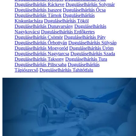
Duguláselhárítás Ráckeve
Duguláselhárítás Solymár
Duguláselhárítás Isaszeg
Duguláselhárítás Ócsa
Duguláselhárítás Tárnok
Duguláselhárítás
Kiskunlacháza
Duguláselhárítás Tököl
Duguláselhárítás Dunavarsány
Duguláselhárítás
Nagykovácsi
Duguláselhárítás Erdőkertes
Duguláselhárítás Csömör
Duguláselhárítás Páty
Duguláselhárítás Őrbottyán
Duguláselhárítás Sülysáp
Duguláselhárítás Mogyoród
Duguláselhárítás Üröm
Duguláselhárítás Nagytarcsa
Duguláselhárítás Szada
Duguláselhárítás Taksony
Duguláselhárítás Tura
Duguláselhárítás Piliscsaba
Duguláselhárítás
Tápiószecső
Duguláselhárítás Tahitótfalu