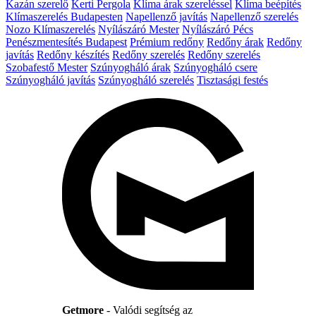
Kazán szerelő
Kerti Pergola
Klíma árak szereléssel
Klíma beépítés
Klímaszerelés Budapesten
Napellenző javítás
Napellenző szerelés
Nozo Klímaszerelés
Nyílászáró Mester
Nyílászáró Pécs
Penészmentesítés Budapest
Prémium redőny
Redőny árak
Redőny
javítás
Redőny készítés
Redőny szerelés
Redőny szerelés
Szobafestő Mester
Szúnyogháló árak
Szúnyogháló csere
Szúnyogháló javítás
Szúnyogháló szerelés
Tisztasági festés
Getmore
- Valódi segítség az