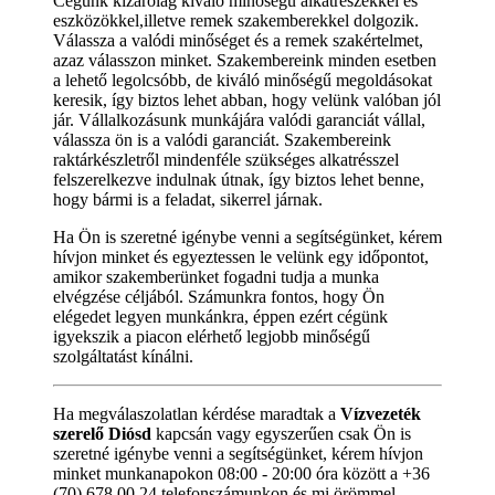
Cégünk kizárólag kiváló minőségű alkatrészekkel és
eszközökkel,illetve remek szakemberekkel dolgozik.
Válassza a valódi minőséget és a remek szakértelmet,
azaz válasszon minket. Szakembereink minden esetben
a lehető legolcsóbb, de kiváló minőségű megoldásokat
keresik, így biztos lehet abban, hogy velünk valóban jól
jár. Vállalkozásunk munkájára valódi garanciát vállal,
válassza ön is a valódi garanciát. Szakembereink
raktárkészletről mindenféle szükséges alkatrésszel
felszerelkezve indulnak útnak, így biztos lehet benne,
hogy bármi is a feladat, sikerrel járnak.
Ha Ön is szeretné igénybe venni a segítségünket, kérem
hívjon minket és egyeztessen le velünk egy időpontot,
amikor szakemberünket fogadni tudja a munka
elvégzése céljából. Számunkra fontos, hogy Ön
elégedet legyen munkánkra, éppen ezért cégünk
igyekszik a piacon elérhető legjobb minőségű
szolgáltatást kínálni.
Ha megválaszolatlan kérdése maradtak a
Vízvezeték
szerelő Diósd
kapcsán vagy egyszerűen csak Ön is
szeretné igénybe venni a segítségünket, kérem hívjon
minket munkanapokon 08:00 - 20:00 óra között a +36
(70) 678 00 24 telefonszámunkon és mi örömmel