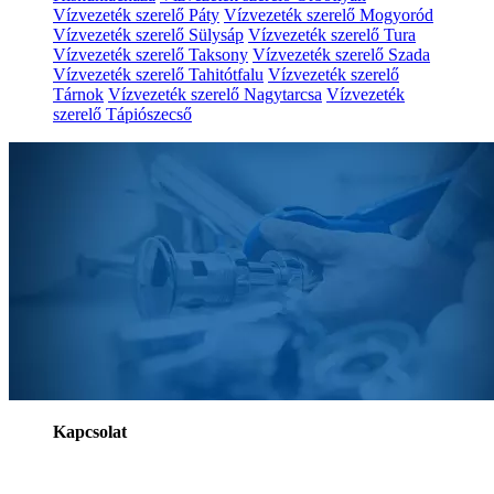
Vízvezeték szerelő Páty
Vízvezeték szerelő Mogyoród
Vízvezeték szerelő Sülysáp
Vízvezeték szerelő Tura
Vízvezeték szerelő Taksony
Vízvezeték szerelő Szada
Vízvezeték szerelő Tahitótfalu
Vízvezeték szerelő
Tárnok
Vízvezeték szerelő Nagytarcsa
Vízvezeték
szerelő Tápiószecső
Kapcsolat