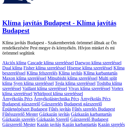
Klíma javítás Budapest - Klíma javítás
Budapest
Klíma javítás Budapest - Szakembereink örömmel állnak az Ön
rendelkezésére Pest megye és környékén. Hívjon minket és mi
örömmel segítünk
Akciós klíma
Cascade klíma szereléssel
Daewoo klíma szereléssel
Dual klíma
Fisher klíma szereléssel
Hisense klíma szereléssel
Klíma
beszereléssel
Klíma felszerelés
Klíma javítás
Klíma karbantartás
Maxon klíma szereléssel
Mitsubishi klíma szereléssel
Multi split
klíma
Syen klíma szereléssel
Tesla klíma szereléssel
Toshiba klíma
szereléssel
Vaillant klíma szereléssel
Vivax klíma szereléssel
Vortex
klíma szereléssel
Whirlpool klíma szereléssel
Árnyékolás Pécs
Árnyékolástechnika Pécs
Árnyékolás Pécs
Budapesti gázszerelő
Gázszerelés
Budapesti gázszerelő
Épületgépészet Budapest
Fűtés javítás
Fűtés szerelés Budapest
Fűtésszerelő Mester
Gázkazán javítás
Gázkazán karbantartás
Gázkazán szerelés
Gázkazán Szerelő
Gázszerelő Budapest
Gázszerelő Mester
Kazán javítás
Kazán karbantartás
Kazán szerelés