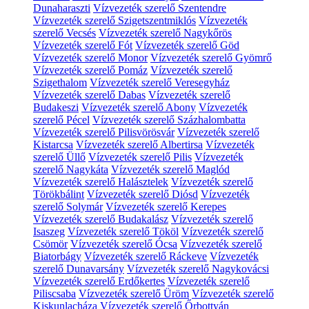
Dunaharaszti
Vízvezeték szerelő Szentendre
Vízvezeték szerelő Szigetszentmiklós
Vízvezeték
szerelő Vecsés
Vízvezeték szerelő Nagykőrös
Vízvezeték szerelő Fót
Vízvezeték szerelő Göd
Vízvezeték szerelő Monor
Vízvezeték szerelő Gyömrő
Vízvezeték szerelő Pomáz
Vízvezeték szerelő
Szigethalom
Vízvezeték szerelő Veresegyház
Vízvezeték szerelő Dabas
Vízvezeték szerelő
Budakeszi
Vízvezeték szerelő Abony
Vízvezeték
szerelő Pécel
Vízvezeték szerelő Százhalombatta
Vízvezeték szerelő Pilisvörösvár
Vízvezeték szerelő
Kistarcsa
Vízvezeték szerelő Albertirsa
Vízvezeték
szerelő Üllő
Vízvezeték szerelő Pilis
Vízvezeték
szerelő Nagykáta
Vízvezeték szerelő Maglód
Vízvezeték szerelő Halásztelek
Vízvezeték szerelő
Törökbálint
Vízvezeték szerelő Diósd
Vízvezeték
szerelő Solymár
Vízvezeték szerelő Kerepes
Vízvezeték szerelő Budakalász
Vízvezeték szerelő
Isaszeg
Vízvezeték szerelő Tököl
Vízvezeték szerelő
Csömör
Vízvezeték szerelő Ócsa
Vízvezeték szerelő
Biatorbágy
Vízvezeték szerelő Ráckeve
Vízvezeték
szerelő Dunavarsány
Vízvezeték szerelő Nagykovácsi
Vízvezeték szerelő Erdőkertes
Vízvezeték szerelő
Piliscsaba
Vízvezeték szerelő Üröm
Vízvezeték szerelő
Kiskunlacháza
Vízvezeték szerelő Őrbottyán