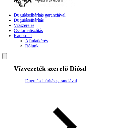
Duguláselhárítás garanciával
Duguláselhárítás
Vízszerelés
Csatornatisztítás
Kapcsolat
Ajánlatkérés
Rólunk
Vízvezeték szerelő Diósd
Duguláselhárítás garanciával