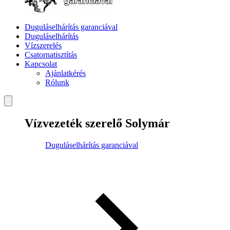
Duguláselhárítás garanciával
Duguláselhárítás
Vízszerelés
Csatornatisztítás
Kapcsolat
Ajánlatkérés
Rólunk
Vízvezeték szerelő Solymár
Duguláselhárítás garanciával