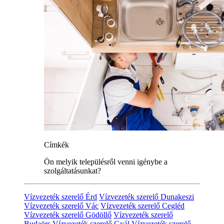
Címkék
Ön melyik településről venni igénybe a
szolgáltatásunkat?
Vízvezeték szerelő Érd
Vízvezeték szerelő Dunakeszi
Vízvezeték szerelő Vác
Vízvezeték szerelő Cegléd
Vízvezeték szerelő Gödöllő
Vízvezeték szerelő
Budaörs
Vízvezeték szerelő Gyál
Vízvezeték szerelő