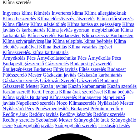
Klíma szerelés
Ingyenes klíma felmérés
Inverteres klíma
Klíma allergiásoknak
Klíma beszerelés
Klíma előcsövezés, átszerelés
Klíma előcsövezés
Klíma fűtésre
Klíma gázfeltöltés
Klíma hatása az egészségre
Klíma
javítás és karbantartás
Klíma javítás gyorsan, megbízhatóan
Klíma
karbantartás
Klíma szerelés Budapesten
Klíma szerviz Budapesten
Klíma szivárgásvizsgálat
Klíma telepítés, klíma beépítés
Klíma
telepítés szabályai
Klíma tisztítás
Klíma vásárlás lépései
Klímaszerelés, klíma karbantartás
Árnyékolás Pécs
Árnyékolástechnika Pécs
Árnyékolás Pécs
Budapesti gázszerelő
Gázszerelés
Budapesti gázszerelő
Épületgépészet Budapest
Fűtés javítás
Fűtés szerelés Budapest
Fűtésszerelő Mester
Gázkazán javítás
Gázkazán karbantartás
Gázkazán szerelés
Gázkazán Szerelő
Gázszerelő Budapest
Gázszerelő Mester
Kazán javítás
Kazán karbantartás
Kazán szerelés
Kazán szerelő
Kerti Pergola
Klíma árak szereléssel
Klíma beépítés
Klíma javítás Budapest
Klímaszerelés Budapesten
Napellenző
javítás
Napellenző szerelés
Nozo Klímaszerelés
Nyílászáró Mester
Nyílászáró Pécs
Penészmentesítés Budapest
Prémium redőny
Redőny árak
Redőny javítás
Redőny készítés
Redőny szerelés
Redőny szerelés
Szobafestő Mester
Szúnyogháló árak
Szúnyogháló
csere
Szúnyogháló javítás
Szúnyogháló szerelés
Tisztasági festés