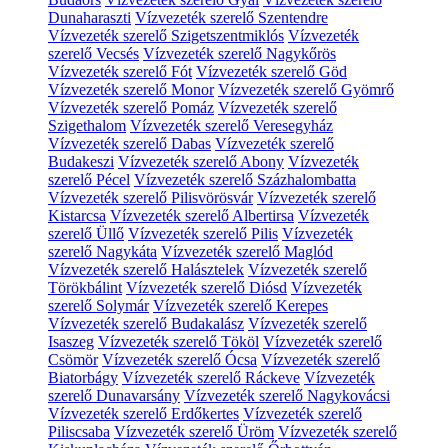
Dunaharaszti
Vízvezeték szerelő Szentendre
Vízvezeték szerelő Szigetszentmiklós
Vízvezeték
szerelő Vecsés
Vízvezeték szerelő Nagykőrös
Vízvezeték szerelő Fót
Vízvezeték szerelő Göd
Vízvezeték szerelő Monor
Vízvezeték szerelő Gyömrő
Vízvezeték szerelő Pomáz
Vízvezeték szerelő
Szigethalom
Vízvezeték szerelő Veresegyház
Vízvezeték szerelő Dabas
Vízvezeték szerelő
Budakeszi
Vízvezeték szerelő Abony
Vízvezeték
szerelő Pécel
Vízvezeték szerelő Százhalombatta
Vízvezeték szerelő Pilisvörösvár
Vízvezeték szerelő
Kistarcsa
Vízvezeték szerelő Albertirsa
Vízvezeték
szerelő Üllő
Vízvezeték szerelő Pilis
Vízvezeték
szerelő Nagykáta
Vízvezeték szerelő Maglód
Vízvezeték szerelő Halásztelek
Vízvezeték szerelő
Törökbálint
Vízvezeték szerelő Diósd
Vízvezeték
szerelő Solymár
Vízvezeték szerelő Kerepes
Vízvezeték szerelő Budakalász
Vízvezeték szerelő
Isaszeg
Vízvezeték szerelő Tököl
Vízvezeték szerelő
Csömör
Vízvezeték szerelő Ócsa
Vízvezeték szerelő
Biatorbágy
Vízvezeték szerelő Ráckeve
Vízvezeték
szerelő Dunavarsány
Vízvezeték szerelő Nagykovácsi
Vízvezeték szerelő Erdőkertes
Vízvezeték szerelő
Piliscsaba
Vízvezeték szerelő Üröm
Vízvezeték szerelő