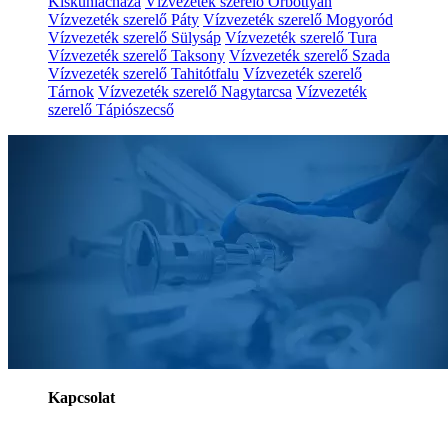
Kiskunlacháza
Vízvezeték szerelő Őrbottyán
Vízvezeték szerelő Páty
Vízvezeték szerelő Mogyoród
Vízvezeték szerelő Sülysáp
Vízvezeték szerelő Tura
Vízvezeték szerelő Taksony
Vízvezeték szerelő Szada
Vízvezeték szerelő Tahitótfalu
Vízvezeték szerelő
Tárnok
Vízvezeték szerelő Nagytarcsa
Vízvezeték
szerelő Tápiószecső
Kapcsolat