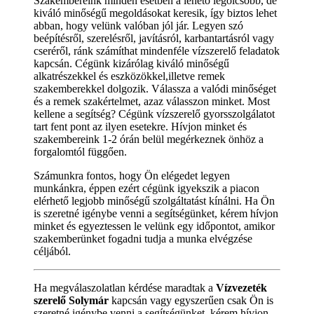
Szakembereink minden esetben a lehető legolcsóbb, de
kiváló minőségű megoldásokat keresik, így biztos lehet
abban, hogy velünk valóban jól jár. Legyen szó
beépítésről, szerelésről, javításról, karbantartásról vagy
cseréről, ránk számíthat mindenféle vízszerelő feladatok
kapcsán. Cégünk kizárólag kiváló minőségű
alkatrészekkel és eszközökkel,illetve remek
szakemberekkel dolgozik. Válassza a valódi minőséget
és a remek szakértelmet, azaz válasszon minket. Most
kellene a segítség? Cégünk vízszerelő gyorsszolgálatot
tart fent pont az ilyen esetekre. Hívjon minket és
szakembereink 1-2 órán belül megérkeznek önhöz a
forgalomtól függően.
Számunkra fontos, hogy Ön elégedet legyen
munkánkra, éppen ezért cégünk igyekszik a piacon
elérhető legjobb minőségű szolgáltatást kínálni. Ha Ön
is szeretné igénybe venni a segítségünket, kérem hívjon
minket és egyeztessen le velünk egy időpontot, amikor
szakemberünket fogadni tudja a munka elvégzése
céljából.
Ha megválaszolatlan kérdése maradtak a
Vízvezeték
szerelő Solymár
kapcsán vagy egyszerűen csak Ön is
szeretné igénybe venni a segítségünket, kérem hívjon