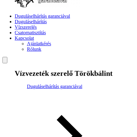
Duguláselhárítás garanciával
Duguláselhárítás
Vízszerelés
Csatornatisztítás
Kapcsolat
Ajánlatkérés
Rólunk
Vízvezeték szerelő Törökbálint
Duguláselhárítás garanciával