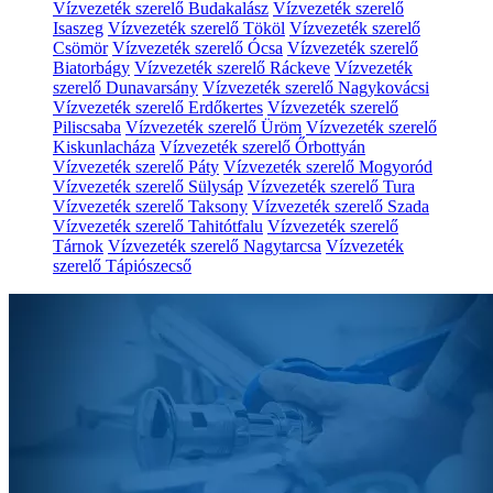
Vízvezeték szerelő Budakalász
Vízvezeték szerelő
Isaszeg
Vízvezeték szerelő Tököl
Vízvezeték szerelő
Csömör
Vízvezeték szerelő Ócsa
Vízvezeték szerelő
Biatorbágy
Vízvezeték szerelő Ráckeve
Vízvezeték
szerelő Dunavarsány
Vízvezeték szerelő Nagykovácsi
Vízvezeték szerelő Erdőkertes
Vízvezeték szerelő
Piliscsaba
Vízvezeték szerelő Üröm
Vízvezeték szerelő
Kiskunlacháza
Vízvezeték szerelő Őrbottyán
Vízvezeték szerelő Páty
Vízvezeték szerelő Mogyoród
Vízvezeték szerelő Sülysáp
Vízvezeték szerelő Tura
Vízvezeték szerelő Taksony
Vízvezeték szerelő Szada
Vízvezeték szerelő Tahitótfalu
Vízvezeték szerelő
Tárnok
Vízvezeték szerelő Nagytarcsa
Vízvezeték
szerelő Tápiószecső