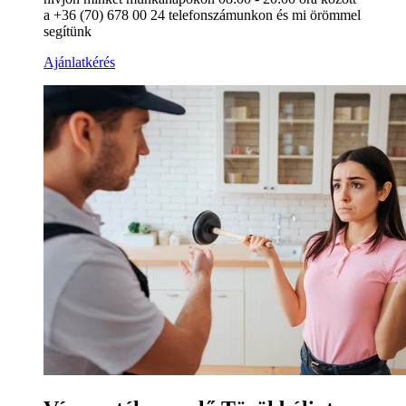
a +36 (70) 678 00 24 telefonszámunkon és mi örömmel
segítünk
Ajánlatkérés