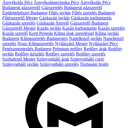
Árnyékolás Pécs
Árnyékolástechnika Pécs
Árnyékolás Pécs
Budapesti gázszerelő
Gázszerelés
Budapesti gázszerelő
Épületgépészet Budapest
Fűtés javítás
Fűtés szerelés Budapest
Fűtésszerelő Mester
Gázkazán javítás
Gázkazán karbantartás
Gázkazán szerelés
Gázkazán Szerelő
Gázszerelő Budapest
Gázszerelő Mester
Kazán javítás
Kazán karbantartás
Kazán szerelés
Kazán szerelő
Kerti Pergola
Klíma árak szereléssel
Klíma javítás
Budapest
Klímaszerelés Budapesten
Napellenző javítás
Napellenző
szerelés
Nozo Klímaszerelés
Nyílászáró Mester
Nyílászáró Pécs
Penészmentesítés Budapest
Prémium redőny
Redőny árak
Redőny
javítás
Redőny készítés
Redőny szerelés
Redőny szerelés
Szobafestő Mester
Szúnyogháló árak
Szúnyogháló csere
Szúnyogháló javítás
Szúnyogháló szerelés
Tisztasági festés