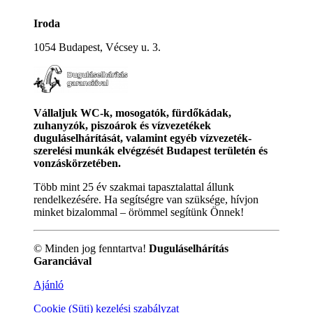
Iroda
1054 Budapest, Vécsey u. 3.
Vállaljuk WC-k, mosogatók, fürdőkádak,
zuhanyzók, piszoárok és vízvezetékek
duguláselhárítását, valamint egyéb vízvezeték-
szerelési munkák elvégzését Budapest területén és
vonzáskörzetében.
Több mint 25 év szakmai tapasztalattal állunk
rendelkezésére. Ha segítségre van szüksége, hívjon
minket bizalommal – örömmel segítünk Önnek!
© Minden jog fenntartva!
Duguláselhárítás
Garanciával
Ajánló
Cookie (Süti) kezelési szabályzat