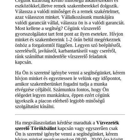
Cégünk kizárólag kiváló minőségű alkatrészekkel és
eszközökkel,illetve remek szakemberekkel dolgozik.
Válassza a valódi minőséget és a remek szakértelmet,
azaz válasszon minket. Vállalkozásunk munkájára
valódi garanciát vállal, válassza ön is a valódi garanciát.
Most kellene a segítség? Cégünk vízszerelő
gyorsszolgálatot tart fent pont az ilyen esetekre. Hívjon
minket és szakembereink 1-2 órán belül megérkeznek
önhöz a forgalomtól függően. Legyen szó beépítésről,
szerelésről, javításról, karbantartásról vagy cseréről,
ránk számíthat mindenféle vízszerelő feladatok
kapcsán.
Ha Ön is szeretné igénybe venni a segítségünket, kérem
hívjon minket és egyeztessen le velünk egy időpontot,
amikor szakemberünket fogadni tudja a munka
elvégzése céljából. Számunkra fontos, hogy Ön
elégedet legyen munkánkra, éppen ezért cégünk
igyekszik a piacon elérhető legjobb minőségű
szolgáltatást kínálni.
Ha megválaszolatlan kérdése maradtak a
Vízvezeték
szerelő Törökbálint
kapcsán vagy egyszerűen csak
Ön is szeretné igénybe venni a segítségünket, kérem
hívjon minket munkanapokon 08:00 - 20:00 óra között