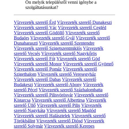
Ön melyik településről venni igénybe a
szolgáltatásunkat?
Vízvezeték szerelő Érd
Vízvezeték szerelő Dunakeszi
Vízvezeték szerelő Vác
Vízvezeték szerelő Cegléd
Vízvezeték szerelő Gödöllő
Vízvezeték szerelő
Budaörs
Vízvezeték szerelő Gyál
Vízvezeték szerelő
Dunaharaszti
Vízvezeték szerelő Szentendre
Vízvezeték szerelő Szigetszentmiklós
Vízvezeték
szerelő Vecsés
Vízvezeték szerelő Nagykőrös
Vízvezeték szerelő Fót
Vízvezeték szerelő Göd
Vízvezeték szerelő Monor
Vízvezeték szerelő Gyömrő
Vízvezeték szerelő Pomáz
Vízvezeték szerelő
Szigethalom
Vízvezeték szerelő Veresegyház
Vízvezeték szerelő Dabas
Vízvezeték szerelő
Budakeszi
Vízvezeték szerelő Abony
Vízvezeték
szerelő Pécel
Vízvezeték szerelő Százhalombatta
Vízvezeték szerelő Pilisvörösvár
Vízvezeték szerelő
Kistarcsa
Vízvezeték szerelő Albertirsa
Vízvezeték
szerelő Üllő
Vízvezeték szerelő Pilis
Vízvezeték
szerelő Nagykáta
Vízvezeték szerelő Maglód
Vízvezeték szerelő Halásztelek
Vízvezeték szerelő
Törökbálint
Vízvezeték szerelő Diósd
Vízvezeték
szerelő Solymár
Vízvezeték szerelő Kerepes