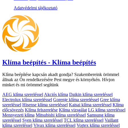
Adatvédelmi tájékoztató
Klíma beépítés - Klíma beépítés
Klíma beépítése kapcsán akadt gondja? Szakembereink örömmel
állnak az Ön rendelkezésére Pest megye és környékén. Hívjon
minket és mi örömmel segítünk
AEG klíma szereléssel
Akciós klíma
Daikin klíma szereléssel
Electrolux klíma szereléssel
Gorenje klíma szereléssel
Gree klíma
szereléssel
Hisense klíma szereléssel
Kaisai klíma szereléssel
Klíma
előcsövezés
Klíma felszerelése
Klíma vizsgálat
LG klíma szereléssel
Mennyezeti klíma
Mitsubishi klíma szereléssel
Samsung klíma
szereléssel
Syen klíma szereléssel
TCL klíma szereléssel
Vaillant
klíma szereléssel
Vivax klíma szereléssel
Vortex klíma szereléssel