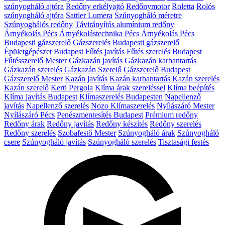
szúnyogháló ajtóra
Redőny erkélyajtó
Redőnymotor
Roletta
Rolós
szúnyogháló ajtóra
Sattler Lumera
Szúnyogháló méretre
Szúnyoghálós redőny
Távirányítós alumínium redőny
Árnyékolás Pécs
Árnyékolástechnika Pécs
Árnyékolás Pécs
Budapesti gázszerelő
Gázszerelés
Budapesti gázszerelő
Épületgépészet Budapest
Fűtés javítás
Fűtés szerelés Budapest
Fűtésszerelő Mester
Gázkazán javítás
Gázkazán karbantartás
Gázkazán szerelés
Gázkazán Szerelő
Gázszerelő Budapest
Gázszerelő Mester
Kazán javítás
Kazán karbantartás
Kazán szerelés
Kazán szerelő
Kerti Pergola
Klíma árak szereléssel
Klíma beépítés
Klíma javítás Budapest
Klímaszerelés Budapesten
Napellenző
javítás
Napellenző szerelés
Nozo Klímaszerelés
Nyílászáró Mester
Nyílászáró Pécs
Penészmentesítés Budapest
Prémium redőny
Redőny árak
Redőny javítás
Redőny készítés
Redőny szerelés
Redőny szerelés
Szobafestő Mester
Szúnyogháló árak
Szúnyogháló
csere
Szúnyogháló javítás
Szúnyogháló szerelés
Tisztasági festés