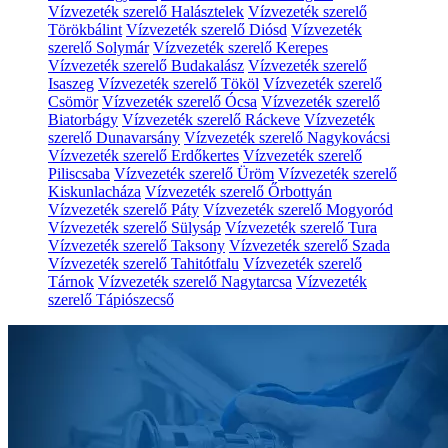
Vízvezeték szerelő Halásztelek
Vízvezeték szerelő
Törökbálint
Vízvezeték szerelő Diósd
Vízvezeték
szerelő Solymár
Vízvezeték szerelő Kerepes
Vízvezeték szerelő Budakalász
Vízvezeték szerelő
Isaszeg
Vízvezeték szerelő Tököl
Vízvezeték szerelő
Csömör
Vízvezeték szerelő Ócsa
Vízvezeték szerelő
Biatorbágy
Vízvezeték szerelő Ráckeve
Vízvezeték
szerelő Dunavarsány
Vízvezeték szerelő Nagykovácsi
Vízvezeték szerelő Erdőkertes
Vízvezeték szerelő
Piliscsaba
Vízvezeték szerelő Üröm
Vízvezeték szerelő
Kiskunlacháza
Vízvezeték szerelő Őrbottyán
Vízvezeték szerelő Páty
Vízvezeték szerelő Mogyoród
Vízvezeték szerelő Sülysáp
Vízvezeték szerelő Tura
Vízvezeték szerelő Taksony
Vízvezeték szerelő Szada
Vízvezeték szerelő Tahitótfalu
Vízvezeték szerelő
Tárnok
Vízvezeték szerelő Nagytarcsa
Vízvezeték
szerelő Tápiószecső