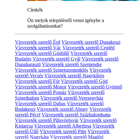
Címkék
Ön melyik településről venni igénybe a
szolgáltatásunkat?
Vízvezeték szerelő Érd
Vízvezeték szerelő Dunakeszi
Vízvezeték szerelő Vác
Vízvezeték szerelő Cegléd
Vízvezeték szerelő Gödöllő
Vízvezeték szerelő
Budaörs
Vízvezeték szerelő Gyál
Vízvezeték szerelő
Dunaharaszti
Vízvezeték szerelő Szentendre
Vízvezeték szerelő Szigetszentmiklós
Vízvezeték
szerelő Vecsés
Vízvezeték szerelő Nagykőrös
Vízvezeték szerelő Fót
Vízvezeték szerelő Göd
Vízvezeték szerelő Monor
Vízvezeték szerelő Gyömrő
Vízvezeték szerelő Pomáz
Vízvezeték szerelő
Szigethalom
Vízvezeték szerelő Veresegyház
Vízvezeték szerelő Dabas
Vízvezeték szerelő
Budakeszi
Vízvezeték szerelő Abony
Vízvezeték
szerelő Pécel
Vízvezeték szerelő Százhalombatta
Vízvezeték szerelő Pilisvörösvár
Vízvezeték szerelő
Kistarcsa
Vízvezeték szerelő Albertirsa
Vízvezeték
szerelő Üllő
Vízvezeték szerelő Pilis
Vízvezeték
szerelő Nagykáta
Vízvezeték szerelő Maglód