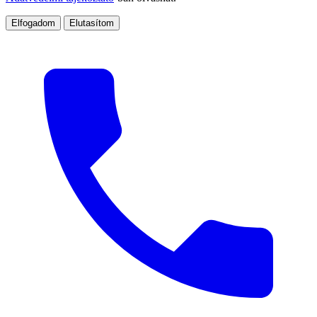
Elfogadom
Elutasítom