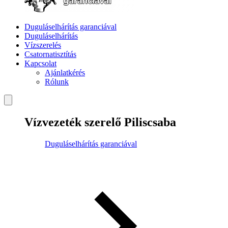
Duguláselhárítás garanciával
Duguláselhárítás
Vízszerelés
Csatornatisztítás
Kapcsolat
Ajánlatkérés
Rólunk
Vízvezeték szerelő Piliscsaba
Duguláselhárítás garanciával