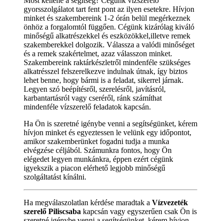
Most kellene a segítség? Cégünk vízszerelő
gyorsszolgálatot tart fent pont az ilyen esetekre. Hívjon
minket és szakembereink 1-2 órán belül megérkeznek
önhöz a forgalomtól függően. Cégünk kizárólag kiváló
minőségű alkatrészekkel és eszközökkel,illetve remek
szakemberekkel dolgozik. Válassza a valódi minőséget
és a remek szakértelmet, azaz válasszon minket.
Szakembereink raktárkészletről mindenféle szükséges
alkatrésszel felszerelkezve indulnak útnak, így biztos
lehet benne, hogy bármi is a feladat, sikerrel járnak.
Legyen szó beépítésről, szerelésről, javításról,
karbantartásról vagy cseréről, ránk számíthat
mindenféle vízszerelő feladatok kapcsán.
Ha Ön is szeretné igénybe venni a segítségünket, kérem
hívjon minket és egyeztessen le velünk egy időpontot,
amikor szakemberünket fogadni tudja a munka
elvégzése céljából. Számunkra fontos, hogy Ön
elégedet legyen munkánkra, éppen ezért cégünk
igyekszik a piacon elérhető legjobb minőségű
szolgáltatást kínálni.
Ha megválaszolatlan kérdése maradtak a
Vízvezeték
szerelő Piliscsaba
kapcsán vagy egyszerűen csak Ön is
szeretné igénybe venni a segítségünket, kérem hívjon