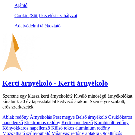
Ajánló
Cookie (Süti) kezelési szabályzat
Adatvédelmi tájékoztató
Kerti árnyékoló - Kerti árnyékoló
Szeretne egy klassz kerti árnyékolót? Kiváló minőségű árnyékolókat
kínálunk 20 év tapasztalattal kedvező árakon. Személyre szabott,
erős szerkezetek.
Ablak redőny
Árnyékolás Pest megye
Belső árnyékoló
Csuklókaros
napellenző
Elektromos redőny
Kerti napellenző
Kombinált redőny
Könyökkaros napellenző
Külső tokos alumínium redőny
Mozgatható szúnyogháló
Műanyag redőny ablakra
Oldalhúzós