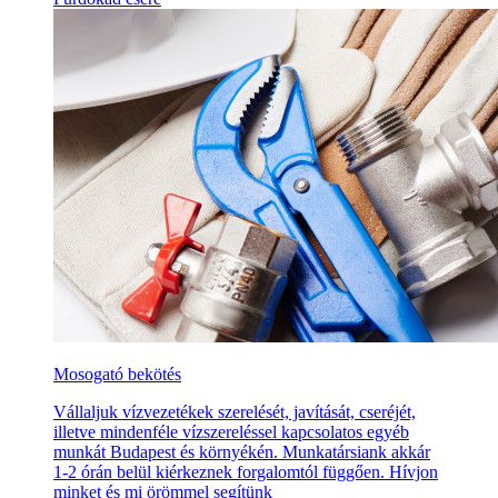
Mosogató bekötés
Vállaljuk vízvezetékek szerelését, javítását, cseréjét,
illetve mindenféle vízszereléssel kapcsolatos egyéb
munkát Budapest és környékén. Munkatársiank akkár
1-2 órán belül kiérkeznek forgalomtól függően. Hívjon
minket és mi örömmel segítünk