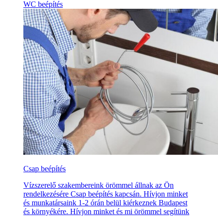
WC beépítés
Csap beépítés
Vízszerelő szakembereink örömmel állnak az Ön
rendelkezésére Csap beépítés kapcsán. Hívjon minket
és munkatársaink 1-2 órán belül kiérkeznek Budapest
és környékére. Hívjon minket és mi örömmel segítünk