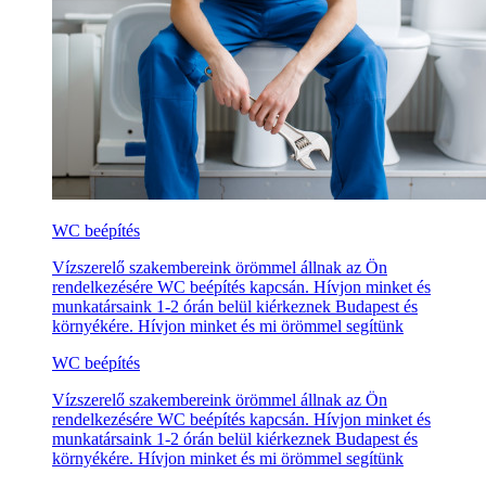
WC beépítés
Vízszerelő szakembereink örömmel állnak az Ön
rendelkezésére WC beépítés kapcsán. Hívjon minket és
munkatársaink 1-2 órán belül kiérkeznek Budapest és
környékére. Hívjon minket és mi örömmel segítünk
WC beépítés
Vízszerelő szakembereink örömmel állnak az Ön
rendelkezésére WC beépítés kapcsán. Hívjon minket és
munkatársaink 1-2 órán belül kiérkeznek Budapest és
környékére. Hívjon minket és mi örömmel segítünk