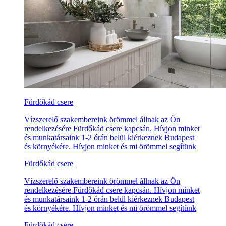
Fürdőkád csere
Vízszerelő szakembereink örömmel állnak az Ön
rendelkezésére Fürdőkád csere kapcsán. Hívjon minket
és munkatársaink 1-2 órán belül kiérkeznek Budapest
és környékére. Hívjon minket és mi örömmel segítünk
Fürdőkád csere
Vízszerelő szakembereink örömmel állnak az Ön
rendelkezésére Fürdőkád csere kapcsán. Hívjon minket
és munkatársaink 1-2 órán belül kiérkeznek Budapest
és környékére. Hívjon minket és mi örömmel segítünk
Fürdőkád csere