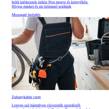
belül kiérkeznek önhöz Pest megye és környékén.
Hívjon minket és mi örömmel segítünk
Mosogató beépítés
Zuhanykabin csere
Legyen szó bármilyen vízvezeték szerelésről,