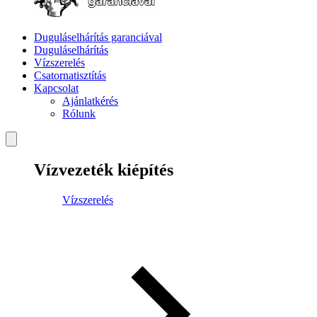
Duguláselhárítás garanciával
Duguláselhárítás
Vízszerelés
Csatornatisztítás
Kapcsolat
Ajánlatkérés
Rólunk
Vízvezeték kiépítés
Vízszerelés