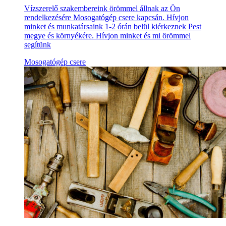
Vízszerelő szakembereink örömmel állnak az Ön
rendelkezésére Mosogatógép csere kapcsán. Hívjon
minket és munkatársaink 1-2 órán belül kiérkeznek Pest
megye és környékére. Hívjon minket és mi örömmel
segítünk
Mosogatógép csere