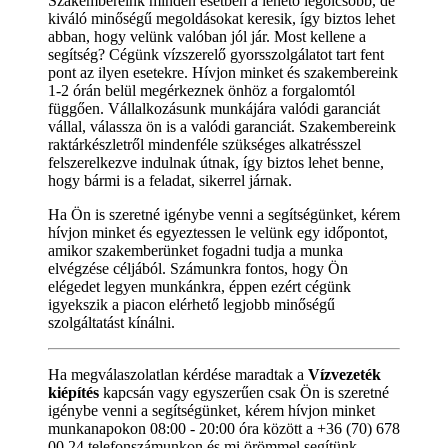
Szakembereink minden esetben a lehető legolcsóbb, de
kiváló minőségű megoldásokat keresik, így biztos lehet
abban, hogy velünk valóban jól jár. Most kellene a
segítség? Cégünk vízszerelő gyorsszolgálatot tart fent
pont az ilyen esetekre. Hívjon minket és szakembereink
1-2 órán belül megérkeznek önhöz a forgalomtól
függően. Vállalkozásunk munkájára valódi garanciát
vállal, válassza ön is a valódi garanciát. Szakembereink
raktárkészletről mindenféle szükséges alkatrésszel
felszerelkezve indulnak útnak, így biztos lehet benne,
hogy bármi is a feladat, sikerrel járnak.
Ha Ön is szeretné igénybe venni a segítségünket, kérem
hívjon minket és egyeztessen le velünk egy időpontot,
amikor szakemberünket fogadni tudja a munka
elvégzése céljából. Számunkra fontos, hogy Ön
elégedet legyen munkánkra, éppen ezért cégünk
igyekszik a piacon elérhető legjobb minőségű
szolgáltatást kínálni.
Ha megválaszolatlan kérdése maradtak a
Vízvezeték
kiépítés
kapcsán vagy egyszerűen csak Ön is szeretné
igénybe venni a segítségünket, kérem hívjon minket
munkanapokon 08:00 - 20:00 óra között a +36 (70) 678
00 24 telefonszámunkon és mi örömmel segítünk