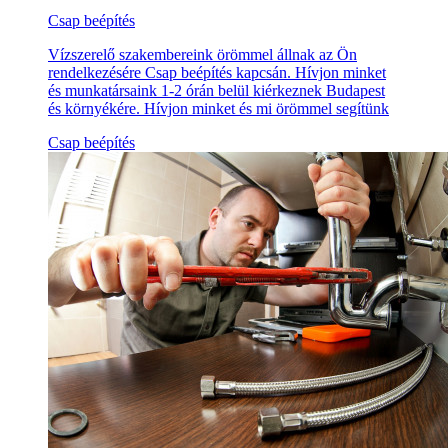
Csap beépítés
Vízszerelő szakembereink örömmel állnak az Ön
rendelkezésére Csap beépítés kapcsán. Hívjon minket
és munkatársaink 1-2 órán belül kiérkeznek Budapest
és környékére. Hívjon minket és mi örömmel segítünk
Csap beépítés