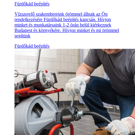
Fürdőkád beépítés
Vízszerelő szakembereink örömmel állnak az Ön
rendelkezésére Fürdőkád beépítés kapcsán. Hívjon
minket és munkatársaink 1-2 órán belül kiérkeznek
Budapest és környékére. Hívjon minket és mi örömmel
segítünk
Fürdőkád beépítés