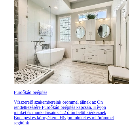
Fürdőkád beépítés
Vízszerelő szakembereink örömmel állnak az Ön
rendelkezésére Fürdőkád beépítés kapcsán. Hívjon
minket és munkatársaink 1-2 órán belül kiérkeznek
Budapest és környékére. Hívjon minket és mi örömmel
segítünk