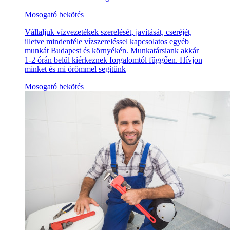
Mosogató bekötés
Vállaljuk vízvezetékek szerelését, javítását, cseréjét,
illetve mindenféle vízszereléssel kapcsolatos egyéb
munkát Budapest és környékén. Munkatársiank akkár
1-2 órán belül kiérkeznek forgalomtól függően. Hívjon
minket és mi örömmel segítünk
Mosogató bekötés