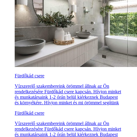
Fürdőkád csere
Vízszerelő szakembereink örömmel állnak az Ön
rendelkezésére Fürdőkád csere kapcsán. Hívjon minket
és munkatársaink 1-2 órán belül kiérkeznek Budapest
és környékére. Hívjon minket és mi örömmel segítünk
Fürdőkád csere
Vízszerelő szakembereink örömmel állnak az Ön
rendelkezésére Fürdőkád csere kapcsán. Hívjon minket
és munkatársaink 1-2 órán belül kiérkeznek Budapest