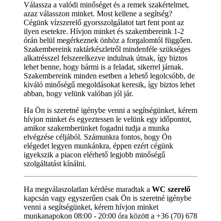
Válassza a valódi minőséget és a remek szakértelmet,
azaz válasszon minket. Most kellene a segítség?
Cégünk vízszerelő gyorsszolgálatot tart fent pont az
ilyen esetekre. Hívjon minket és szakembereink 1-2
órán belül megérkeznek önhöz a forgalomtól függően.
Szakembereink raktárkészletről mindenféle szükséges
alkatrésszel felszerelkezve indulnak útnak, így biztos
lehet benne, hogy bármi is a feladat, sikerrel járnak.
Szakembereink minden esetben a lehető legolcsóbb, de
kiváló minőségű megoldásokat keresik, így biztos lehet
abban, hogy velünk valóban jól jár.
Ha Ön is szeretné igénybe venni a segítségünket, kérem
hívjon minket és egyeztessen le velünk egy időpontot,
amikor szakemberünket fogadni tudja a munka
elvégzése céljából. Számunkra fontos, hogy Ön
elégedet legyen munkánkra, éppen ezért cégünk
igyekszik a piacon elérhető legjobb minőségű
szolgáltatást kínálni.
Ha megválaszolatlan kérdése maradtak a
WC szerelő
kapcsán vagy egyszerűen csak Ön is szeretné igénybe
venni a segítségünket, kérem hívjon minket
munkanapokon 08:00 - 20:00 óra között a +36 (70) 678