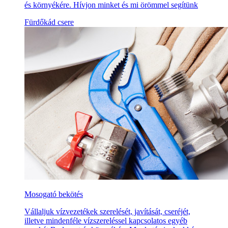
és környékére. Hívjon minket és mi örömmel segítünk
Fürdőkád csere
Mosogató bekötés
Vállaljuk vízvezetékek szerelését, javítását, cseréjét,
illetve mindenféle vízszereléssel kapcsolatos egyéb