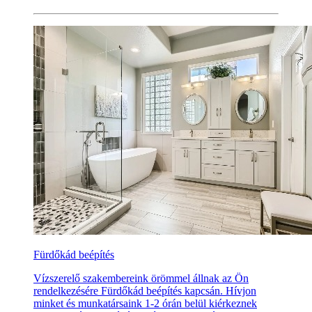
Fürdőkád beépítés
Vízszerelő szakembereink örömmel állnak az Ön
rendelkezésére Fürdőkád beépítés kapcsán. Hívjon
minket és munkatársaink 1-2 órán belül kiérkeznek