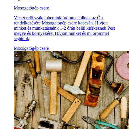
Mosogatógép csere
Vízszerelő szakembereink örömmel állnak az Ön
rendelkezésére Mosogatógép csere kapcsán. Hívjon
minket és munkatársaink 1-2 órán belül kiérkeznek Pest
megye és környékére. Hívjon minket és mi örömmel
segítünk
Mosogatógép csere