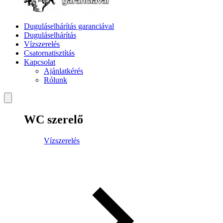
Duguláselhárítás garanciával
Duguláselhárítás
Vízszerelés
Csatornatisztítás
Kapcsolat
Ajánlatkérés
Rólunk
WC szerelő
Vízszerelés