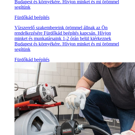
Budapest és környékére. Hívjon minket és mi örömmel
segítünk
Fürdőkád beépítés
Vízszerelő szakembereink örömmel állnak az Ön
rendelkezésére Fürdőkád beépítés kapcsán. Hívjon
minket és munkatársaink 1-2 órán belül kiérkeznek
Budapest és környékére. Hívjon minket és mi örömmel
segítünk
Fürdőkád beépítés