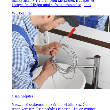
munkatársaink 1-2 órán belül kiérkeznek Budapest és
környékére. Hívjon minket és mi örömmel segítünk
WC beépítés
Csap beépítés
Vízszerelő szakembereink örömmel állnak az Ön
rendelkezésére Csap beépítés kapcsán. Hívjon minket