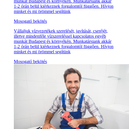
munkát Budapest és környékén. Munkatársiank akkár
1-2 órán belül kiérkeznek forgalomtól függően. Hívjon
minket és mi örömmel segítünk
Mosogató bekötés
Vállaljuk vízvezetékek szerelését, javítását, cseréjét,
illetve mindenféle vízszereléssel kapcsolatos egyéb
munkát Budapest és környékén. Munkatársiank akkár
1-2 órán belül kiérkeznek forgalomtól függően. Hívjon
minket és mi örömmel segítünk
Mosogató bekötés