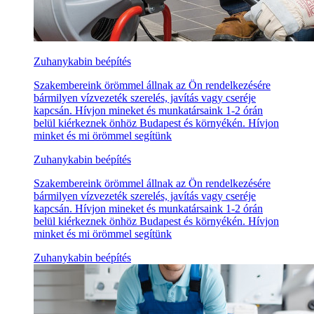
Zuhanykabin beépítés
Szakembereink örömmel állnak az Ön rendelkezésére
bármilyen vízvezeték szerelés, javítás vagy cseréje
kapcsán. Hívjon mineket és munkatársaink 1-2 órán
belül kiérkeznek önhöz Budapest és környékén. Hívjon
minket és mi örömmel segítünk
Zuhanykabin beépítés
Szakembereink örömmel állnak az Ön rendelkezésére
bármilyen vízvezeték szerelés, javítás vagy cseréje
kapcsán. Hívjon mineket és munkatársaink 1-2 órán
belül kiérkeznek önhöz Budapest és környékén. Hívjon
minket és mi örömmel segítünk
Zuhanykabin beépítés